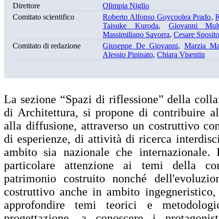
Direttore
Olimpia Niglio
Comitato scientifico
Roberto Alfonso Goycoolea Prado
,
R
Taisuke Kuroda
,
Giovanni Mult
Massimiliano Savorra
,
Cesare Sposit
Comitato di redazione
Giuseppe De Giovanni
,
Marzia Ma
Alessio Pipinato
,
Chiara Visentin
La sezione “Spazi di riflessione” della col
di Architettura, si propone di contribuire a
alla diffusione, attraverso un costruttivo co
di esperienze, di attività di ricerca interdisc
ambito sia nazionale che internazionale. 
particolare attenzione ai temi della co
patrimonio costruito nonché dell'evoluzio
costruttivo anche in ambito ingegneristico, 
approfondire temi teorici e metodologi
progettazione, a conoscere i protagonis