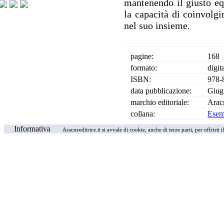
mantenendo il giusto equ
la capacità di coinvolg
nel suo insieme.
pagine:
168
formato:
digit
ISBN:
978-
data pubblicazione:
Giug
marchio editoriale:
Arac
collana:
Esemp
Informativa
Aracneeditrice.it si avvale di cookie, anche di terze parti, per offrirti