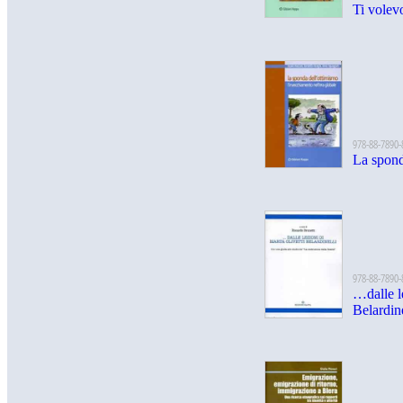
Ti volev
978-88-7890-
La spond
978-88-7890-
…dalle l
Belardine