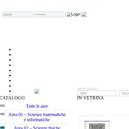
ORDINAMENTO
CATALOGO
IN VETRINA
Tutte le aree
Area 01 – Scienze matematiche
e informatiche
Area 02 – Scienze fisiche