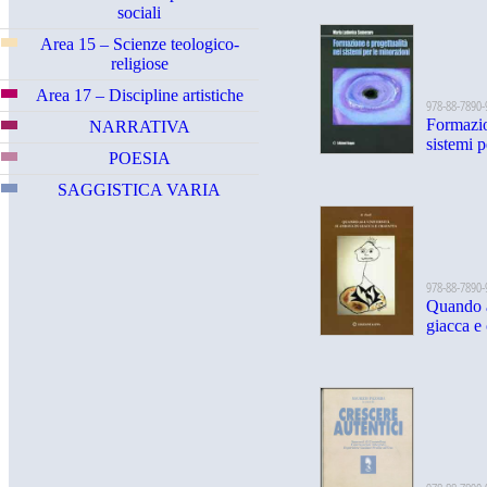
sociali
Area 15 – Scienze teologico-
religiose
Area 17 – Discipline artistiche
978-88-7890-
Formazio
NARRATIVA
sistemi p
POESIA
SAGGISTICA VARIA
978-88-7890-
Quando a
giacca e 