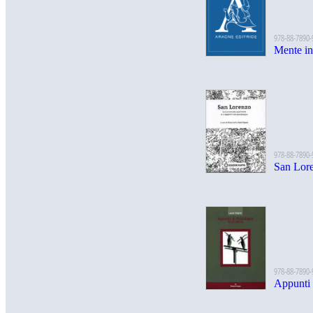
978-88-7890-
Mente in 
978-88-7890-
San Lor
978-88-7890-
Appunti 