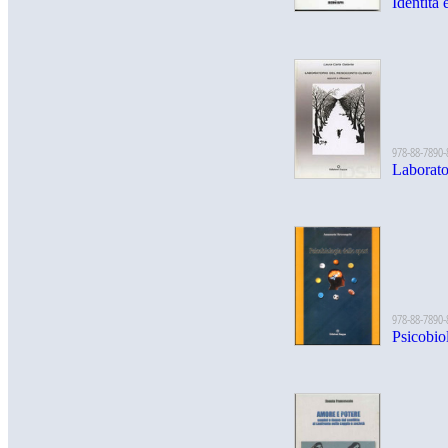
Identità e
978-88-7890-
Laborato
978-88-7890-
Psicobiol