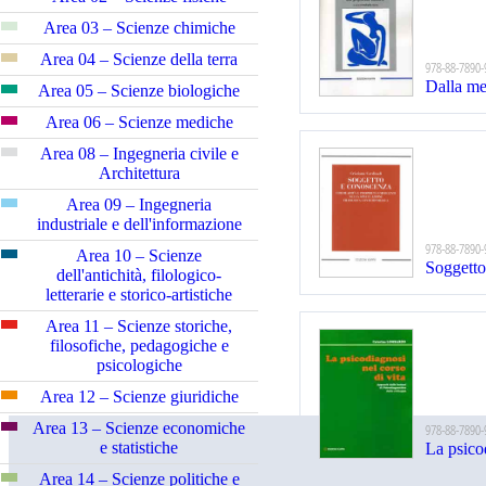
Area 03 – Scienze chimiche
Area 04 – Scienze della terra
978-88-7890-
Dalla me
Area 05 – Scienze biologiche
Area 06 – Scienze mediche
Area 08 – Ingegneria civile e
Architettura
Area 09 – Ingegneria
industriale e dell'informazione
978-88-7890-
Area 10 – Scienze
Soggetto
dell'antichità, filologico-
letterarie e storico-artistiche
Area 11 – Scienze storiche,
filosofiche, pedagogiche e
psicologiche
Area 12 – Scienze giuridiche
Area 13 – Scienze economiche
978-88-7890-
e statistiche
La psicod
Area 14 – Scienze politiche e