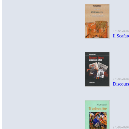
978-88-7890-
Il Seafar
978-88-7890-
Discours
978-88-7890-