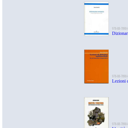
978-88-7890-
Dizionar
978-88-7890-
Lezioni 
978-88-7890-