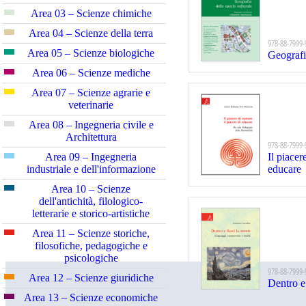
Area 03 – Scienze chimiche
Area 04 – Scienze della terra
978-88-7999-
Area 05 – Scienze biologiche
Geografi
Area 06 – Scienze mediche
Area 07 – Scienze agrarie e
veterinarie
Area 08 – Ingegneria civile e
Architettura
978-88-7999-
Area 09 – Ingegneria
Il piacer
industriale e dell'informazione
educare
Area 10 – Scienze
dell'antichità, filologico-
letterarie e storico-artistiche
Area 11 – Scienze storiche,
filosofiche, pedagogiche e
psicologiche
978-88-7999-
Area 12 – Scienze giuridiche
Dentro e
Area 13 – Scienze economiche