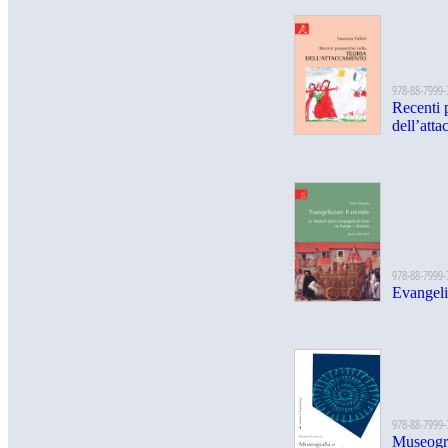
978-88-7999-
Recenti p
dell’att
978-88-7999-
Evangeli
978-88-7999-
Museogra