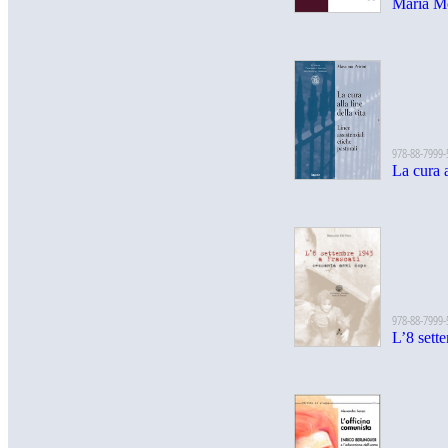
Maria Mo
978-88-7999-
La cura a
978-88-7999-
L’8 sett