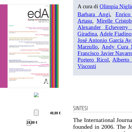
A cura di
Olimpia Nigli
Barbara Angi
,
Enrico
Artasu
,
Mirelle Cristob
Alexander Echeverry
Giradina
,
Adele Fiadino
José Antonio García Ay
Marzullo
,
Andy Cura 
Francisco Javier Navarr
Portero Ricol
,
Alberto
Visconti
SINTESI
40,00 €
The International Journ
24,00 €
founded in 2006. The Jo