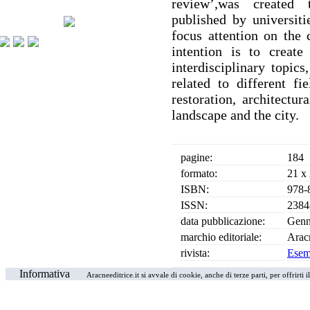
review’,was created 
published by universiti
focus attention on the c
intention is to create
interdisciplinary topics
related to different fi
restoration, architectur
landscape and the city.
pagine:
184
formato:
21 x
ISBN:
978-
ISSN:
2384
data pubblicazione:
Genn
marchio editoriale:
Arac
rivista:
Esemp
Informativa
Aracneeditrice.it si avvale di cookie, anche di terze parti, per offrirti