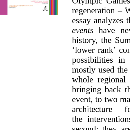
Olympic Games 
regeneration – 
essay analyzes 
events
have neve
history, the Su
‘lower rank’ c
possibilities i
mostly used the e
whole regional t
bringing back th
event, to two ma
architecture – f
the interventio
second: they a