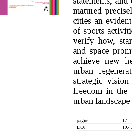
statements, and 
matured precise
cities an evident
of sports activit
verify how, sta
and space promp
achieve new hea
urban regenera
strategic visio
freedom in the 
urban landscape 
pagine:
171-
DOI:
10.4