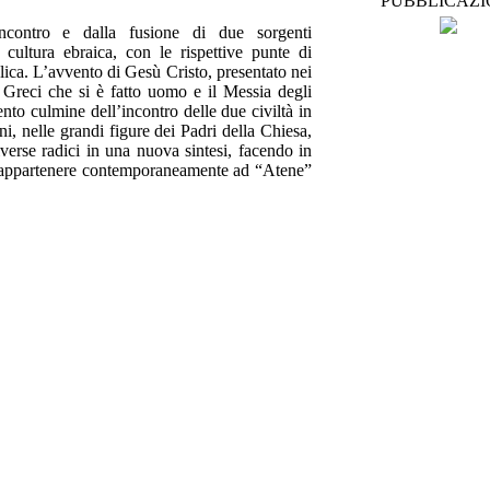
PUBBLICAZI
incontro e dalla fusione di due sorgenti
a cultura ebraica, con le rispettive punte di
iblica. L’avvento di Gesù Cristo, presentato nei
Greci che si è fatto uomo e il Messia degli
to culmine dell’incontro delle due civiltà in
ni, nelle grandi figure dei Padri della Chiesa,
verse radici in una nuova sintesi, facendo in
i appartenere contemporaneamente ad “Atene”