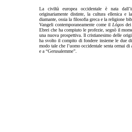
La civiltà europea occidentale è nata dall’
originariamente distinte, la cultura ellenica e l
diamante, ossia la filosofia greca e la religione b
Vangeli contemporaneamente come il
Lógos
dei 
Ebrei che ha compiuto le profezie, segnò il momen
una nuova prospettiva. Il cristianesimo delle origi
ha svolto il compito di fondere insieme le due di
modo tale che l’uomo occidentale senta ormai d
e a “Gerusalemme”.