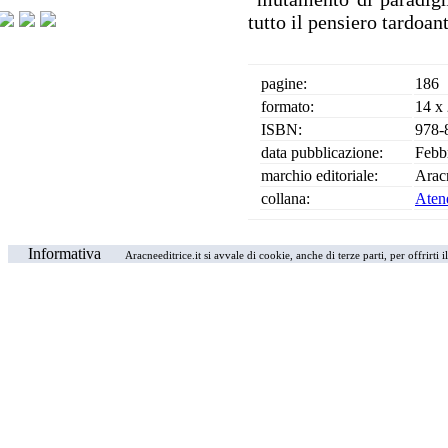
tutto il pensiero tardoan
pagine:
186
formato:
14 x
ISBN:
978-
data pubblicazione:
Febb
marchio editoriale:
Arac
collana:
Aten
Informativa
Aracneeditrice.it si avvale di cookie, anche di terze parti, per offrirti