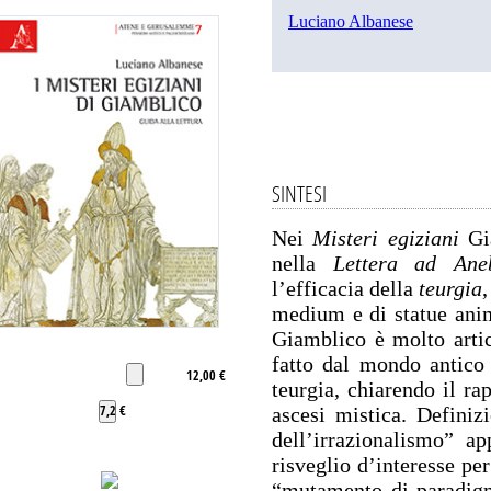
Luciano Albanese
SINTESI
Nei
Misteri egiziani
Gia
nella
Lettera ad Ane
l’efficacia della
teurgia
,
medium e di statue anima
Giamblico è molto artico
fatto dal mondo antico d
12,00 €
teurgia, chiarendo il ra
7,2 €
ascesi mistica. Definiz
dell’irrazionalismo” ap
risveglio d’interesse pe
“mutamento di paradigm