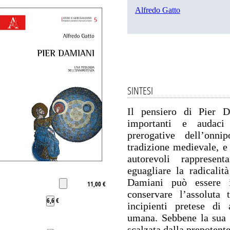
Alfredo Gatto
SINTESI
Il pensiero di Pier D
importanti e audaci 
prerogative dell’onni
tradizione medievale, e 
autorevoli rappresent
eguagliare la radicali
Damiani può essere i
11,00 €
conservare l’assoluta 
6,6 €
incipienti pretese di
umana. Sebbene la sua t
scalzata dalla prepotente