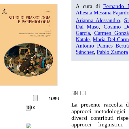
A cura di
Fernando 
Allesita Messina Fajard
Arianna Alessandro
,
Si
Dal Maso
,
Cosimo De
García
,
Carmen Gonzá
Natale
,
Maria Del Carm
Antonio Pamies Bertr
Sánchez
,
Pablo Zamora
SINTESI
18,00 €
La presente raccolta d
10,8 €
approcci metodologici 
diversi contributi risp
approcci linguistici, l