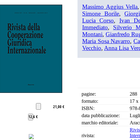
Massimo Aggius Vella
Simone Borile
,
Giorg
Lucia Corso
,
Ivan D
Immediato
,
Silverio 
Montani
,
Gianfredo Ru
Maria Sosa Navarro
,
Ca
Vecchio
,
Anna Lisa Ver
pagine:
288
formato:
17 x
21,00 €
ISBN:
978-
data pubblicazione:
Lugl
12,6 €
marchio editoriale:
Arac
Riv
rivista:
Inter