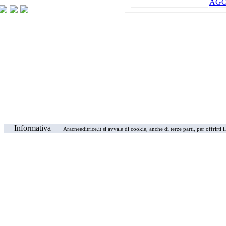
AG
Informativa
Aracneeditrice.it si avvale di cookie, anche di terze parti, per offrirti