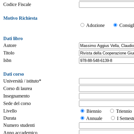
Codice Fiscale
Motivo Richiesta
Adozione
Consigl
Dati libro
Autore
Titolo
Isbn
Dati corso
Università / istituto*
Corso di laurea
Insegnamento
Sede del corso
Livello
Biennio
Trienn
Durata
Annuale
I Seme
Numero studenti
Anno accademico