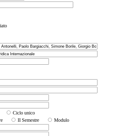
iato
io
Ciclo unico
stre
II Semestre
Modulo