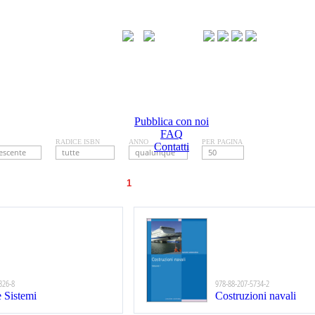
Pubblica con noi
FAQ
RADICE ISBN
ANNO
PER PAGINA
Contatti
326-8
978-88-207-5734-2
e Sistemi
Costruzioni navali