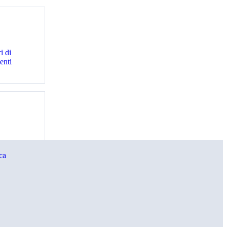
i di
enti
ca