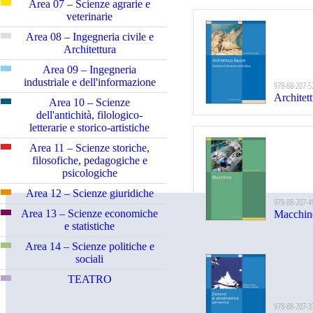
Area 07 – Scienze agrarie e
veterinarie
Area 08 – Ingegneria civile e
Architettura
Area 09 – Ingegneria
industriale e dell'informazione
978-88-207-5
Architet
Area 10 – Scienze
dell'antichità, filologico-
letterarie e storico-artistiche
Area 11 – Scienze storiche,
filosofiche, pedagogiche e
psicologiche
Area 12 – Scienze giuridiche
978-88-207-4
Area 13 – Scienze economiche
Macchin
e statistiche
Area 14 – Scienze politiche e
sociali
TEATRO
978-88-207-3