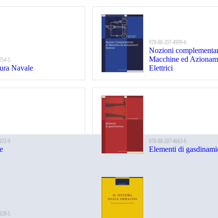
978-88-207-4999-6
Nozioni complementar
254-5
Macchine ed Azionam
tura Navale
Elettrici
972-9
978-88-207-4663-6
e
Elementi di gasdinami
328-5