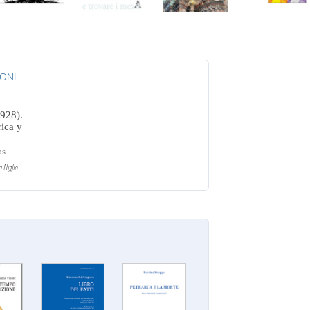
IONI
928).
ica y
os
 Niglio