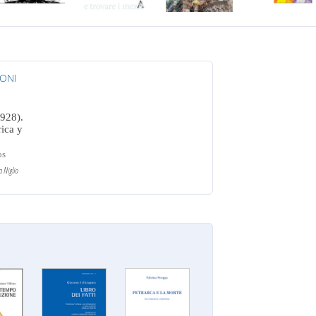
IONI
928).
ica y
os
 Niglio