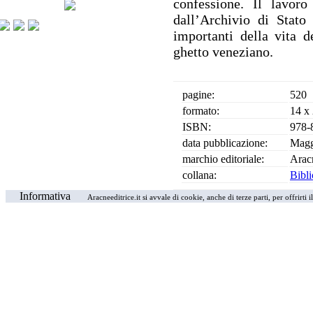
confessione. Il lavoro
dall’Archivio di Stato
importanti della vita d
ghetto veneziano.
pagine:
520
formato:
14 x
ISBN:
978-
data pubblicazione:
Magg
marchio editoriale:
Arac
collana:
Bibli
Informativa
Aracneeditrice.it si avvale di cookie, anche di terze parti, per offrirti