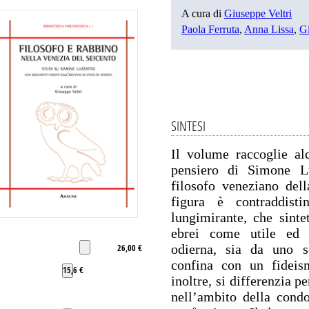
A cura di
Giuseppe Veltri
Paola Ferruta
,
Anna Lissa
,
Gi
SINTESI
Il volume raccoglie alc
pensiero di Simone Lu
filosofo veneziano del
figura è contraddist
lungimirante, che sinte
ebrei come utile ed e
odierna, sia da uno sc
26,00 €
confina con un fideism
15,6 €
inoltre, si differenzia p
nell’ambito della condo