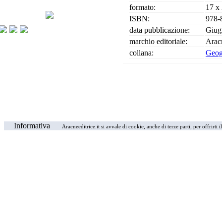
formato:
17 x
ISBN:
978-
data pubblicazione:
Giug
marchio editoriale:
Arac
collana:
Geogr
Informativa
Aracneeditrice.it si avvale di cookie, anche di terze parti, per offrirti