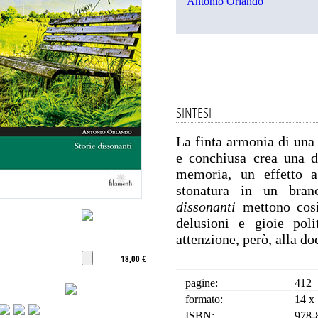
Antonio Orlando
SINTESI
La finta armonia di una
e conchiusa crea una d
memoria, un effetto a
stonatura in un bra
dissonanti
mettono così 
delusioni e gioie poli
attenzione, però, alla d
18,00 €
pagine:
412
formato:
14 x
ISBN:
978-