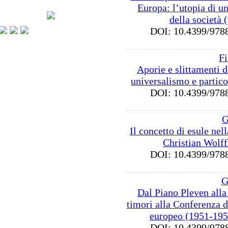
Europa: l’utopia di u
della società 
DOI: 10.4399/9
F
Aporie e slittamenti d
universalismo e partic
DOI: 10.4399/9
G
Il concetto di esule nell
Christian Wolff
DOI: 10.4399/9
G
Dal Piano Pleven alla
timori alla Conferenza di
europeo (1951-195
DOI: 10.4399/9