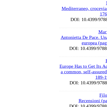
Mediterraneo, crocevia
176
DOI: 10.4399/9
Mari
Antonietta De Pace. Una
europea (pag
DOI: 10.4399/97
Europe Has to Get Its Ac
a common, self-assured
189-1
DOI: 10.4399/97
Fil
Recensioni (p
DOI: 10.4399/97