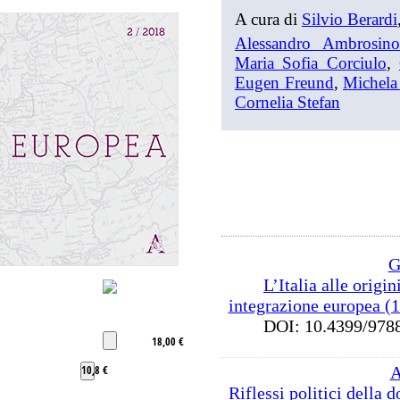
A cura di
Silvio Berardi
Alessandro Ambrosino
Maria Sofia Corciulo
,
Eugen Freund
,
Michela
Cornelia Stefan
G
L’Italia alle origin
integrazione europea (
DOI: 10.4399/9
18,00 €
10,8 €
A
Riflessi politici della d