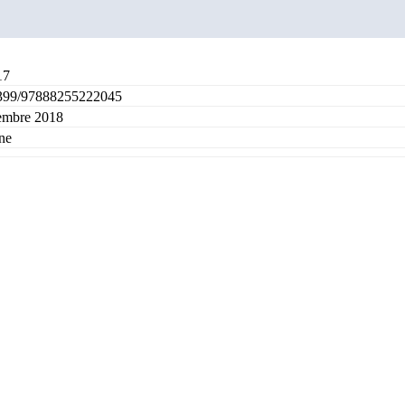
17
399/97888255222045
mbre 2018
ne