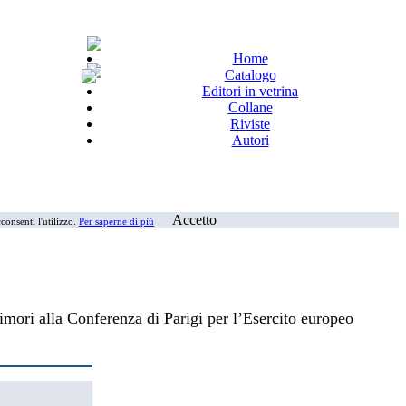
Home
Catalogo
Editori in vetrina
Collane
Riviste
Autori
Accetto
consenti l'utilizzo.
Per saperne di più
imori alla Conferenza di Parigi per l’Esercito europeo