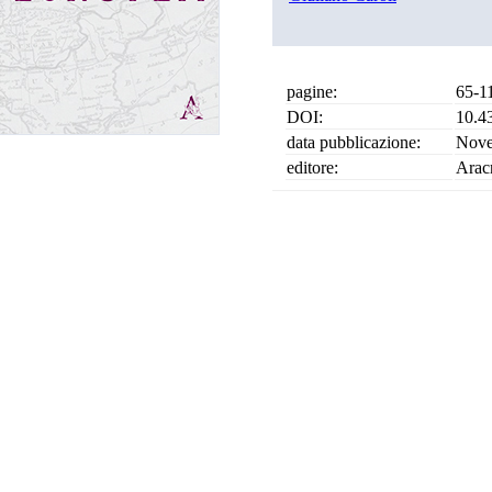
pagine:
65-1
DOI:
10.4
data pubblicazione:
Nove
editore:
Arac