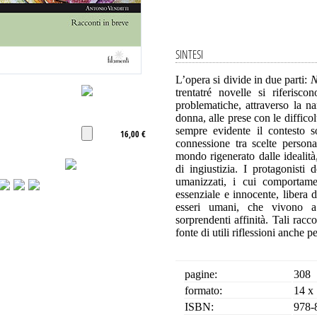
SINTESI
L’opera si divide in due parti:
N
trentatré novelle si riferisco
problematiche, attraverso la n
donna, alle prese con le difficol
sempre evidente il contesto so
16,00 €
connessione tra scelte persona
mondo rigenerato dalle idealità
di ingiustizia. I protagonisti
umanizzati, i cui comportame
essenziale e innocente, libera
esseri umani, che vivono 
sorprendenti affinità. Tali racco
fonte di utili riflessioni anche pe
pagine:
308
formato:
14 x
ISBN:
978-