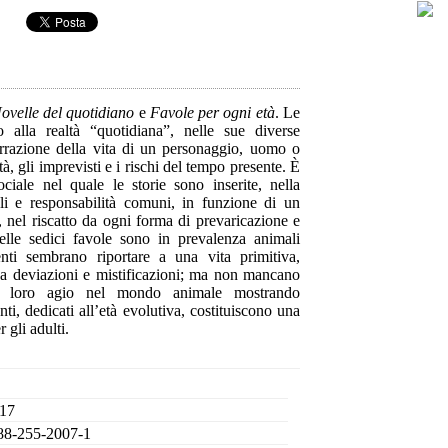
ovelle del quotidiano
e
Favole per ogni età
. Le
no alla realtà “quotidiana”, nelle sue diverse
arrazione della vita di un personaggio, uomo o
tà, gli imprevisti e i rischi del tempo presente. È
ciale nel quale le storie sono inserite, nella
li e responsabilità comuni, in funzione di un
, nel riscatto da ogni forma di prevaricazione e
 delle sedici favole sono in prevalenza animali
nti sembrano riportare a una vita primitiva,
 da deviazioni e mistificazioni; ma non mancano
a loro agio nel mondo animale mostrando
nti, dedicati all’età evolutiva, costituiscono una
r gli adulti.
 17
88-255-2007-1