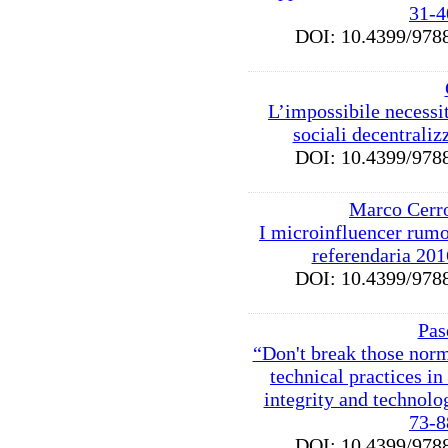
31-4
DOI: 10.4399/9
L’impossibile necessi
sociali decentraliz
DOI: 10.4399/9
Marco Cerr
I microinfluencer rum
referendaria 201
DOI: 10.4399/9
Pas
“Don't break those nor
technical practices in
integrity and technolo
73-8
DOI: 10.4399/9