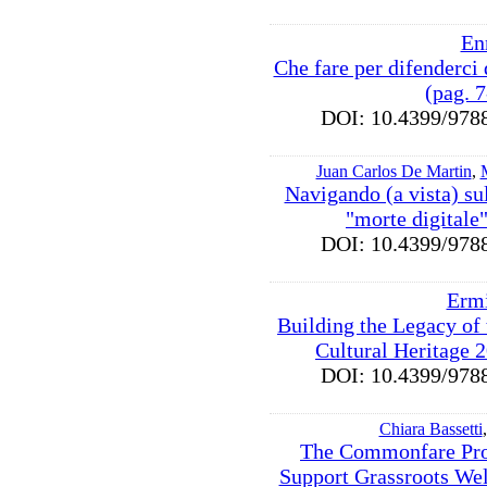
En
Che fare per difenderci
(pag. 
DOI: 10.4399/9
Juan Carlos De Martin
,
M
Navigando (a vista) su
"morte digitale
DOI: 10.4399/9
Ermi
Building the Legacy of
Cultural Heritage 
DOI: 10.4399/9
Chiara Bassetti
The Commonfare Proj
Support Grassroots Welf