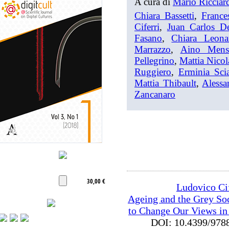
A cura di
Mario Ricciar
Chiara Bassetti
,
France
Ciferri
,
Juan Carlos D
Fasano
,
Chiara Leona
Marrazzo
,
Aino Mens
Pellegrino
,
Mattia Nicol
Ruggiero
,
Erminia Sci
Mattia Thibault
,
Alessa
Zancanaro
30,00 €
Ludovico Cif
Ageing and the Grey So
to Change Our Views in
DOI: 10.4399/9