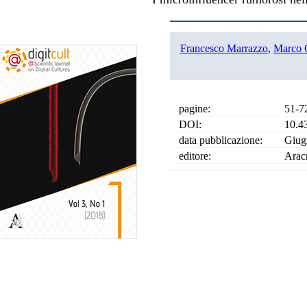
Francesco Marrazzo
,
Marco 
pagine:
51-7
DOI:
10.4
data pubblicazione:
Giug
editore:
Arac