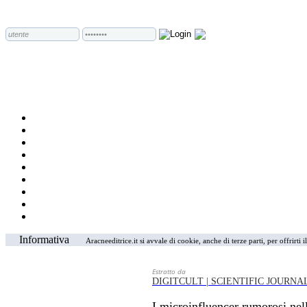
Informativa
Aracneeditrice.it si avvale di cookie, anche di terze parti, per offrirti
Estratto da
DIGITCULT | SCIENTIFIC JOURNA
I microinfluencer rumorosi ne