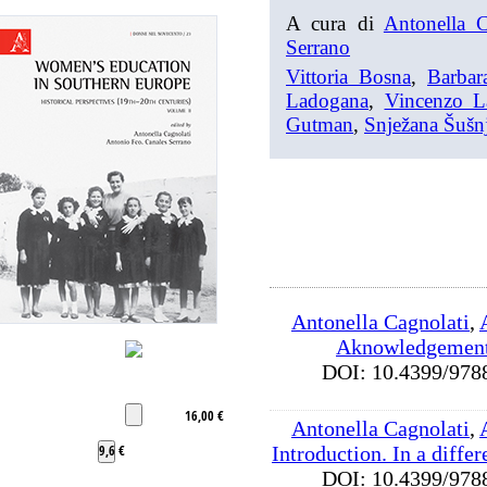
A cura di
Antonella C
Serrano
Vittoria Bosna
,
Barbar
Ladogana
,
Vincenzo L
Gutman
,
Snježana Šušn
Antonella Cagnolati
,
Aknowledgements
DOI: 10.4399/9
16,00 €
Antonella Cagnolati
,
9,6 €
Introduction. In a differ
DOI: 10.4399/9