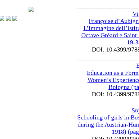
Vi
Françoise d’Aubign
L’immagine dell’istit
Octave Gréard e Saint
19-3
DOI: 10.4399/9
Education as a Form
Women’s Experience
Bologna (pa
DOI: 10.4399/9
Sn
Schooling of girls in B
during the Austrian-Hu
1918) (pag
DOI: 10.4399/9