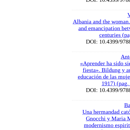
V
Albania and the woman.
and emancipation bet
centuries (p
DOI: 10.4399/9
Ant
«Aprender ha sido s
fiesta». Bildung y a
educación de las muje
1917) (pag.
DOI: 10.4399/9
Ba
Una hermandad cató
Gnocchi y Maria M
modernismo espirit