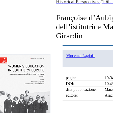
Historical Perspectives (19th
Françoise d’Aubi
dell’istitutrice 
Girardin
Vincenzo Lagioia
pagine:
19-3
DOI:
10.4
data pubblicazione:
Marz
editore:
Arac