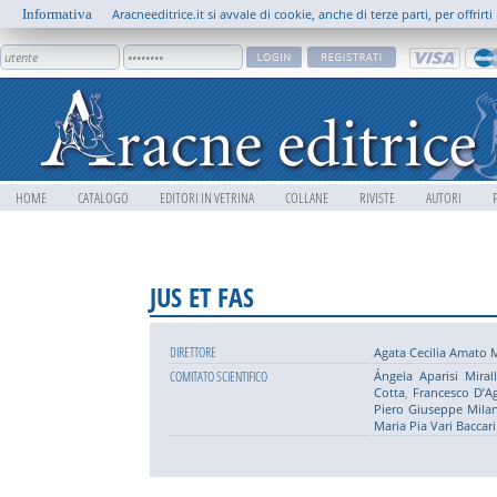
Informativa
Aracneeditrice.it si avvale di cookie, anche di terze parti, per offrir
HOME
CATALOGO
EDITORI IN VETRINA
COLLANE
RIVISTE
AUTORI
JUS ET FAS
DIRETTORE
Agata Cecilia Amato 
COMITATO SCIENTIFICO
Ángela Aparisi Miral
Cotta
,
Francesco D’A
Piero Giuseppe Mila
Maria Pia Vari Baccari