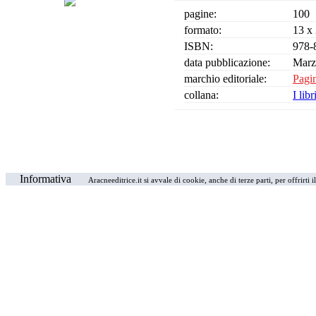
pagine:
100
formato:
13 x
ISBN:
978-
data pubblicazione:
Marz
marchio editoriale:
Pagi
collana:
I lib
Informativa
Aracneeditrice.it si avvale di cookie, anche di terze parti, per offrirti