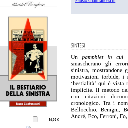
Fausto Gianfranceschi
SINTESI
Un
pamphlet in cui 
smascherano gli error
sinistra, mostrandone gl
motivazioni torbide, i 
‘bestialità’ qui è vista
implicite. Il metodo de
con citazioni docume
cronologico. Tra i nom
Bellocchio, Benigni, B
André, Eco, Ferroni, Fo,
14,00 €