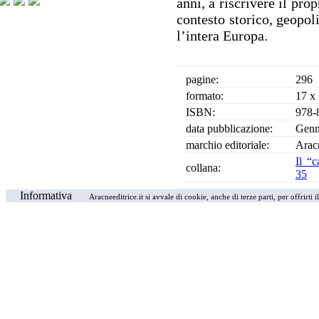
anni, a riscrivere il pr
contesto storico, geopol
l’intera Europa.
pagine:
296
formato:
17 x
ISBN:
978-
data pubblicazione:
Genn
marchio editoriale:
Arac
Il “c
collana:
35
Informativa
Aracneeditrice.it si avvale di cookie, anche di terze parti, per offrirti