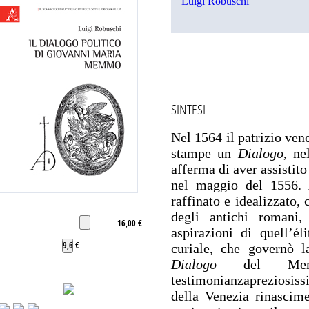
Luigi Robuschi
SINTESI
Nel 1564 il patrizio v
stampe un
Dialogo
, ne
afferma di aver assisti
nel maggio del 1556. A
raffinato e idealizzato, 
degli antichi romani
16,00 €
aspirazioni di quell’él
9,6 €
curiale, che governò l
Dialogo
del Memmo
testimonianzapreziosissi
della Venezia rinascime