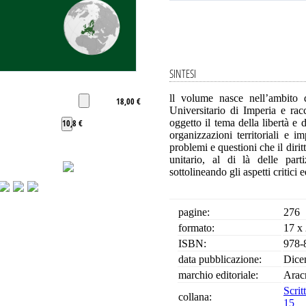
SINTESI
ll volume nasce nell’ambito d
18,00 €
Universitario di Imperia e rac
oggetto il tema della libertà e 
10,8 €
organizzazioni territoriali e im
problemi e questioni che il dir
unitario, al di là delle parti
sottolineando gli aspetti critici 
pagine:
276
formato:
17 x
ISBN:
978-
data pubblicazione:
Dice
marchio editoriale:
Arac
Scrit
collana:
15