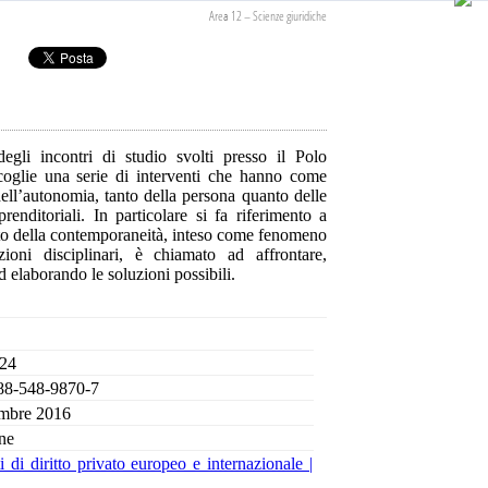
Area 12 – Scienze giuridiche
egli incontri di studio svolti presso il Polo
coglie una serie di interventi che hanno come
dell’autonomia, tanto della persona quanto delle
prenditoriali. In particolare si fa riferimento a
itto della contemporaneità, inteso come fenomeno
zioni disciplinari, è chiamato ad affrontare,
ed elaborando le soluzioni possibili.
 24
88-548-9870-7
mbre 2016
ne
ti di diritto privato europeo e internazionale |