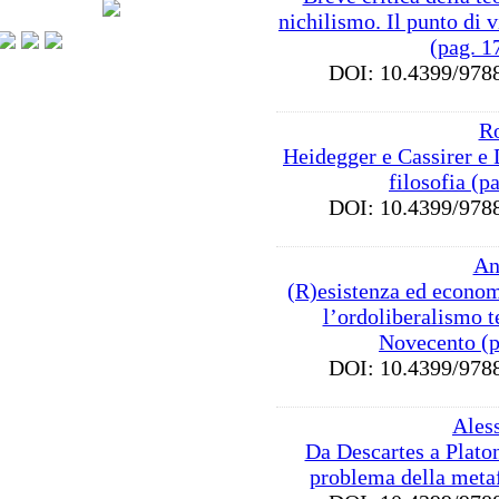
nichilismo. Il punto di
(pag. 1
DOI: 10.4399/9
Ro
Heidegger e Cassirer e 
filosofia (p
DOI: 10.4399/9
An
(R)esistenza ed econom
l’ordoliberalismo 
Novecento (p
DOI: 10.4399/9
Ales
Da Descartes a Platon
problema della metaf