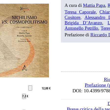
A cura di
Mattia Papa
,
R
Teresa Caporale
,
Chiar
Cositore
,
Alessandro 
Brigida D’Avanzo
,
Antonello Petrillo
,
Tere
Prefazione di
Riccardo 
Ri
Prefazione (
12,00 €
DOI: 10.4399/9
7,2 €
D
Breve critica della teo