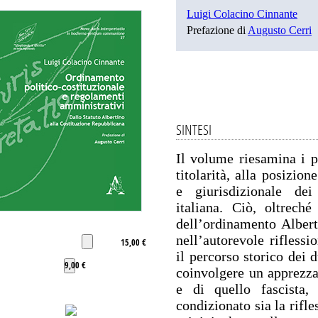
Luigi Colacino Cinnante
Prefazione di
Augusto Cerri
SINTESI
Il volume riesamina i pr
titolarità, alla posizion
e giurisdizionale dei
italiana. Ciò, oltreché
dell’ordinamento Albert
nell’autorevole rifless
15,00 €
il percorso storico dei 
9,00 €
coinvolgere un apprezza
e di quello fascista,
condizionato sia la rifl