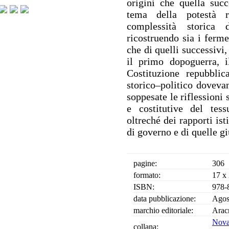
origini che quella succ
tema della potestà r
complessità storica d
ricostruendo sia i ferme
che di quelli successivi
il primo dopoguerra, il
Costituzione repubbli
storico–politico doveva
soppesate le riflessioni 
e costitutive del tess
oltreché dei rapporti isti
di governo e di quelle gi
pagine:
306
formato:
17 x
ISBN:
978-
data pubblicazione:
Agos
marchio editoriale:
Arac
Nova
collana: