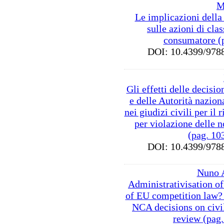
M
Le implicazioni della
sulle azioni di clas
consumatore (
DOI: 10.4399/9
Gli effetti delle decis
e delle Autorità nazion
nei giudizi civili per il
per violazione delle 
(pag. 10
DOI: 10.4399/9
Nuno 
Administrativisation o
of EU competition law? 
NCA decisions on civil
review (pag