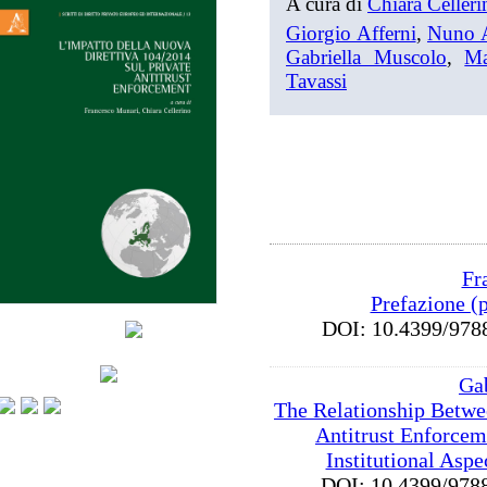
A cura di
Chiara Celleri
Giorgio Afferni
,
Nuno 
Gabriella Muscolo
,
Ma
Tavassi
Fr
Prefazione (
DOI: 10.4399/9
Ga
The Relationship Betwe
Antitrust Enforcem
Institutional Aspe
DOI: 10.4399/9