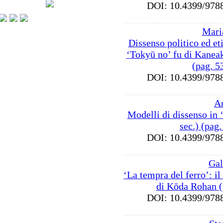
DOI: 10.4399/9
Mari
Dissenso politico ed eti
‘Tokyū no’ fu di Kanea
(pag. 5
DOI: 10.4399/9
A
Modelli di dissenso in
sec.) (pag.
DOI: 10.4399/9
Gal
‘La tempra del ferro’: il
di Kōda Rohan (
DOI: 10.4399/9