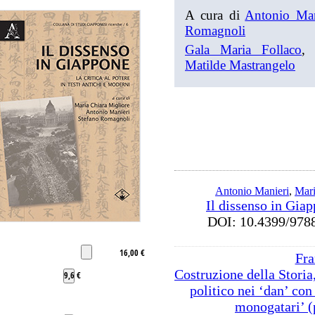
A cura di
Antonio Man
Romagnoli
Gala Maria Follaco
Matilde Mastrangelo
Antonio Manieri
,
Mari
Il dissenso in Gia
DOI: 10.4399/9
16,00 €
Fra
Costruzione della Storia,
9,6 €
politico nei ‘dan’ con
monogatari’ (