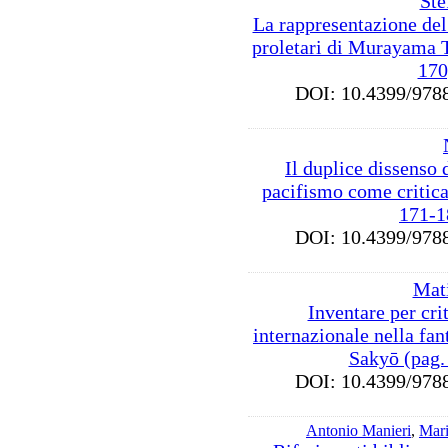
Ste
La rappresentazione de
proletari di Murayama 
170
DOI: 10.4399/9
Il duplice dissenso
pacifismo come critica
171-1
DOI: 10.4399/9
Mat
Inventare per crit
internazionale nella fa
Sakyō (pag.
DOI: 10.4399/9
Antonio Manieri
,
Mari