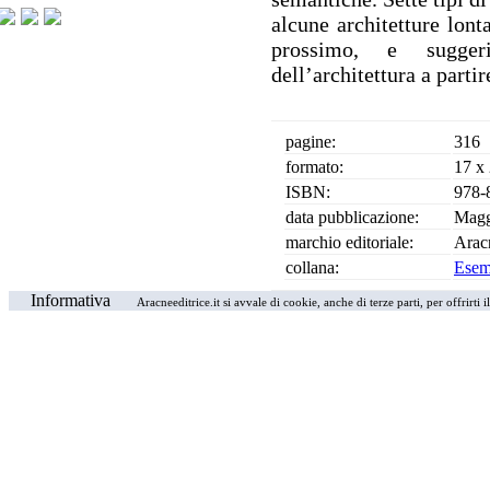
alcune architetture lon
prossimo, e suggeri
dell’architettura a parti
pagine:
316
formato:
17 x
ISBN:
978-
data pubblicazione:
Magg
marchio editoriale:
Arac
collana:
Esemp
Informativa
Aracneeditrice.it si avvale di cookie, anche di terze parti, per offrirti