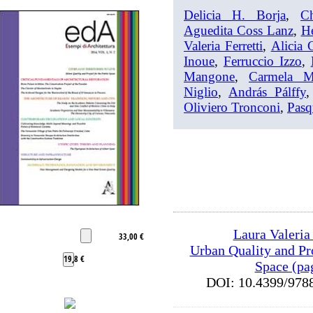
Delicia H. Borja
,
Ch
Aguedita Coss Lanz
,
He
Valeria Ferretti
,
Alicia 
Inoue
,
Ferruccio Izzo
,
Mangone
,
Carmela M
Niglio
,
András Pálffy
Oliviero Tronconi
,
Pasq
Laura Valeria 
33,00 €
Urban Quality and Pro
19,8 €
Space (pa
DOI: 10.4399/9