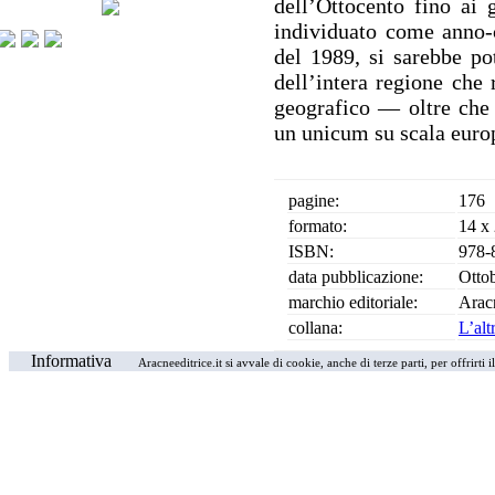
dell’Ottocento fino ai g
individuato come anno-
del 1989, si sarebbe po
dell’intera regione che 
geografico — oltre che
un unicum su scala euro
pagine:
176
formato:
14 x
ISBN:
978-
data pubblicazione:
Otto
marchio editoriale:
Arac
collana:
L’alt
Informativa
Aracneeditrice.it si avvale di cookie, anche di terze parti, per offrirti