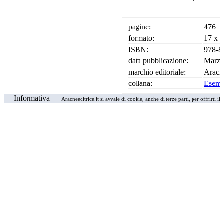
pagine:
476
formato:
17 x
ISBN:
978-
data pubblicazione:
Marz
marchio editoriale:
Arac
collana:
Esemp
Informativa
Aracneeditrice.it si avvale di cookie, anche di terze parti, per offrirti