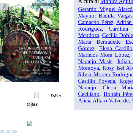
A cura di
Mónica Aguila
Gerardo Miguel Alarc
Maynor Badilla Vargas
Camacho Pérez
,
Adrián
Rodríguez
,
Carolina
Mendoza
,
Cecilia Doble
María Bernadette Es
Gómez
,
Elena Castill
Marielos Mora López
Naranjo Masís
,
Julian
Montoya
,
Rosy Isel Al
Silvia Morera Rodrígu
Castillo Poveda
,
Roger
Naranjo
,
Cleria Mar
Ceciliano
,
Bohián Pére
35,00 €
Alicia Alfaro Valverde
,
21,00 €