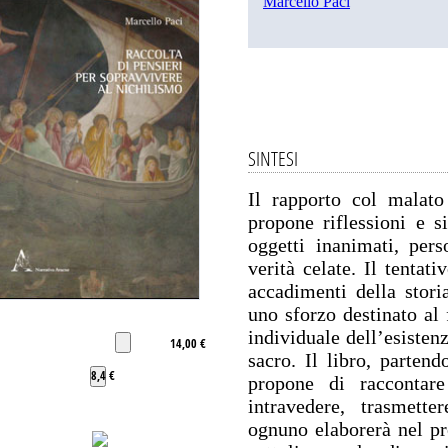
Marcello Paci
SINTESI
Il rapporto col malato
propone riflessioni e si
oggetti inanimati, per
verità celate. Il tentati
accadimenti della storia
uno sforzo destinato al
individuale dell’esisten
14,00 €
sacro. Il libro, partend
8,4 €
propone di raccontar
intravedere, trasmett
ognuno elaborerà nel pro