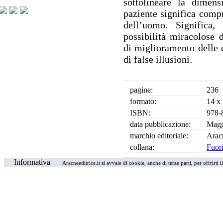
sottolineare la dimen
paziente significa compr
dell’uomo. Significa,
possibilità miracolose 
di miglioramento delle c
di false illusioni.
pagine:
236
formato:
14 x
ISBN:
978-
data pubblicazione:
Magg
marchio editoriale:
Arac
collana:
Fuori
Informativa
Aracneeditrice.it si avvale di cookie, anche di terze parti, per offrirti