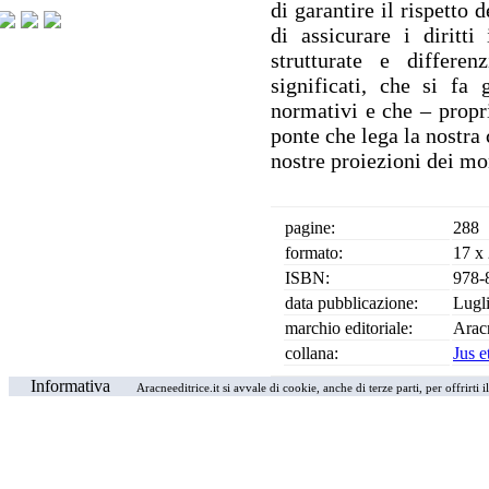
di garantire il rispetto 
di assicurare i diritti
strutturate e differen
significati, che si fa
normativi e che – propr
ponte che lega la nostr
nostre proiezioni dei mo
pagine:
288
formato:
17 x
ISBN:
978-
data pubblicazione:
Lugl
marchio editoriale:
Arac
collana:
Jus e
Informativa
Aracneeditrice.it si avvale di cookie, anche di terze parti, per offrirti