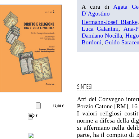
A cura di
Agata Ce
D’Agostino
Hermann-Josef Blanke
Luca Galantini
,
Ana-P
Damiano Nocilla
,
Hugo 
Bordoni
,
Guido Saracen
SINTESI
Atti del Convegno inte
Porzio Catone [RM], 16-
17,00 €
I valori religiosi costi
10,2 €
norme a difesa della di
si affermano nella delib
parte, ha il compito di is