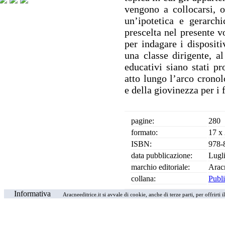
vengono a collocarsi, 
un’ipotetica e gerarchi
prescelta nel presente v
per indagare i dispositi
una classe dirigente, al
educativi siano stati p
atto lungo l’arco cronol
e della giovinezza per i 
pagine:
280
formato:
17 x
ISBN:
978-
data pubblicazione:
Lugl
marchio editoriale:
Arac
collana:
Publi
Informativa
Aracneeditrice.it si avvale di cookie, anche di terze parti, per offrirti