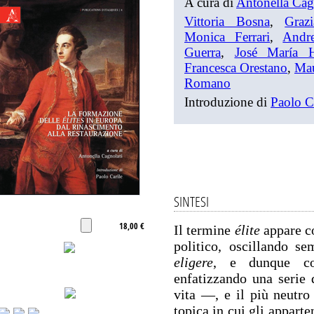
A cura di
Antonella Cag
Vittoria Bosna
,
Graz
Monica Ferrari
,
Andre
Guerra
,
José María 
Francesca Orestano
,
Mau
Romano
Introduzione di
Paolo C
SINTESI
18,00 €
Il termine
élite
appare co
politico, oscillando se
eligere
, e dunque c
enfatizzando una serie d
vita —, e il più neutro 
topica in cui gli appart