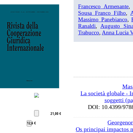
Francesco Armenante
Sousa Franco Filho
,
A
Massimo Panebianco
,
Ranaldi
,
Augusto Sina
Trabucco
,
Anna Lucia V
Mas
La società globale - I
soggetti (p
DOI: 10.4399/9
21,00 €
Georgenor
12,6 €
Os principai impactos 