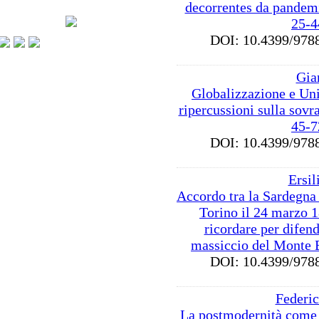
decorrentes da pandem
25-4
DOI: 10.4399/9
Gia
Globalizzazione e Un
ripercussioni sulla sovra
45-7
DOI: 10.4399/9
Ersil
Accordo tra la Sardegna 
Torino il 24 marzo 1
ricordare per difend
massiccio del Monte 
DOI: 10.4399/9
Federi
La postmodernità come 