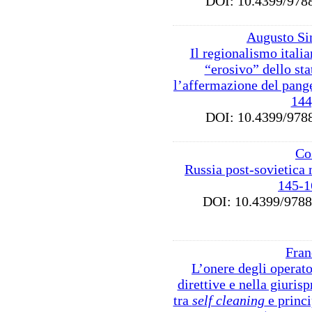
DOI: 10.4399/9
Augusto Si
Il regionalismo ital
“erosivo” dello st
l’affermazione del pan
144
DOI: 10.4399/9
Co
Russia post-sovietica
145-1
DOI: 10.4399/97
Fran
L’onere degli operat
direttive e nella giuri
tra
self cleaning
e princi