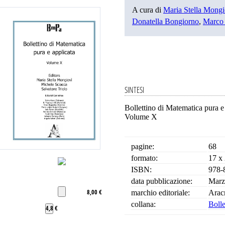
A cura di
Maria Stella Mongi
Donatella Bongiorno
,
Marco
SINTESI
Bollettino di Matematica pura e
Volume X
pagine:
68
formato:
17 x
ISBN:
978-
data pubblicazione:
Marz
8,00 €
marchio editoriale:
Arac
collana:
Bolle
4,8 €