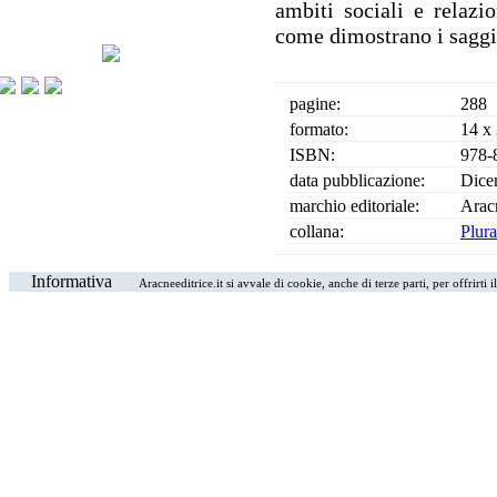
ambiti sociali e relazio
come dimostrano i saggi 
pagine:
288
formato:
14 x
ISBN:
978-
data pubblicazione:
Dice
marchio editoriale:
Arac
collana:
Plura
Informativa
Aracneeditrice.it si avvale di cookie, anche di terze parti, per offrirti