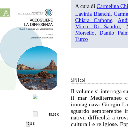
A cura di
Carmelina Chi
Lavinia Bianchi
,
Carme
Chiara Carbone
,
And
Mirco Di Sandro
,
Morsello
,
Danilo Palm
Turco
SINTESI
Il volume si interroga su
il mar Mediterraneo 
immaginava Giorgio La 
sguardo sembrerebbe im
18,00 €
nativi, difficoltà a trova
culturali e religiose. Ep
10,8 €