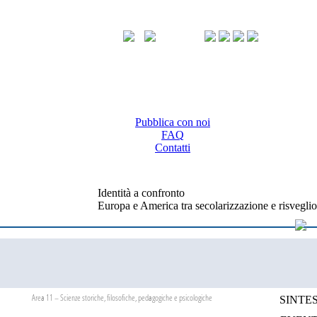
Pubblica con noi
FAQ
Contatti
Identità a confronto
Europa e America tra secolarizzazione e risveglio
Area 11 – Scienze storiche, filosofiche, pedagogiche e psicologiche
SINTES