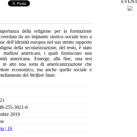
EVENT
importanza della religione per la formazione
 corredata da un impianto storico–sociale teso a
ne dell’identità europea nel suo stretto rapporto
digma della secolarizzazione, del resto, è stato
 studiosi americani, i quali forniscono una
ntità americana. Emerge, alla fine, una tesi
e in atto una sorta di americanizzazione che
ettore economico, ma anche quello sociale e
antellamento del
Welfare State
.
 21
88-255-3021-6
mbre 2019
ne
ia |
16