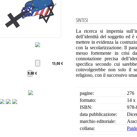
SINTESI
La ricerca si impernia sull’
dell’identità del soggetto ed è
mettere in evidenza la costruzio
con la secolarizzazione. Il para
messo fortemente in crisi da
connotazione precisa dell’ide
15,00 €
specifica secondo cui sarebb
coinvolgerebbe non solo il s
9,00 €
religioso, con il successivo sm
pagine:
276
formato:
14 x
ISBN:
978-
data pubblicazione:
Dice
marchio editoriale:
Arac
collana:
Paide