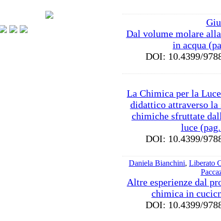
Giu
Dal volume molare alla
in acqua (p
DOI: 10.4399/9
La Chimica per la Luce
didattico attraverso la 
chimiche sfruttate da
luce (pag
DOI: 10.4399/9
Daniela Bianchini
,
Liberato C
Pacca
Altre esperienze dal p
chimica in cucic
DOI: 10.4399/9