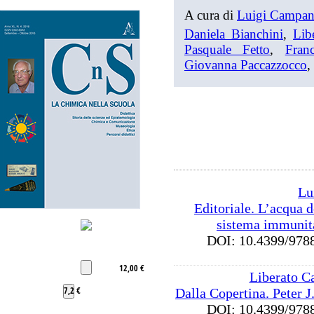
A cura di
Luigi Campan
Daniela Bianchini
,
Lib
Pasquale Fetto
,
Fran
Giovanna Paccazzocco
,
Lu
Editoriale. L’acqua d
sistema immunita
DOI: 10.4399/9
12,00 €
Liberato Ca
7,2 €
Dalla Copertina. Peter 
DOI: 10.4399/9