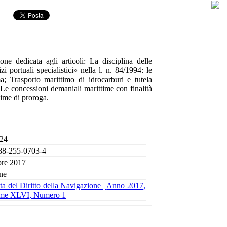
one dedicata agli articoli: La disciplina delle
zi portuali specialistici» nella l. n. 84/1994: le
; Trasporto marittimo di idrocarburi e tutela
; Le concessioni demaniali marittime con finalità
egime di proroga.
 24
88-255-0703-4
bre 2017
ne
ta del Diritto della Navigazione |
Anno 2017,
me XLVI, Numero 1