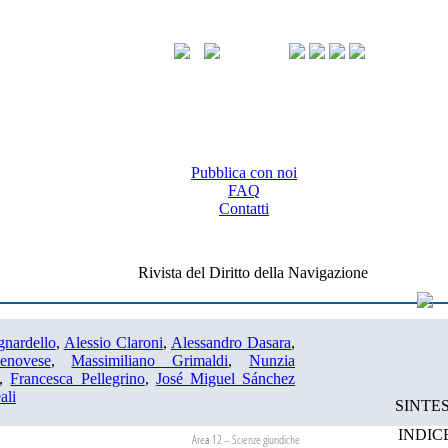
Pubblica con noi
FAQ
Contatti
Rivista del Diritto della Navigazione
nardello
,
Alessio Claroni
,
Alessandro Dasara
,
enovese
,
Massimiliano Grimaldi
,
Nunzia
,
Francesca Pellegrino
,
José Miguel Sánchez
ali
SINTES
INDIC
Area 12 – Scienze giuridiche