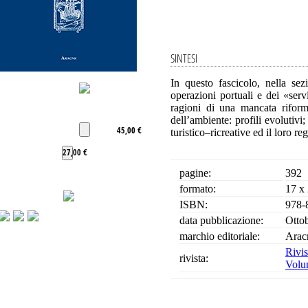
SINTESI
In questo fascicolo, nella sezi
operazioni portuali e dei «servi
ragioni di una mancata riforma
dell’ambiente: profili evolutivi
45,00 €
turistico–ricreative ed il loro r
27,00 €
pagine:
392
formato:
17 x
ISBN:
978-
data pubblicazione:
Otto
marchio editoriale:
Arac
Rivis
rivista:
Volu