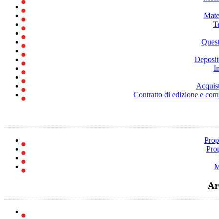
Mater
T
Quest
Deposito
I
Acquist
Contratto di edizione e comp
Propo
Prop
M
Ar