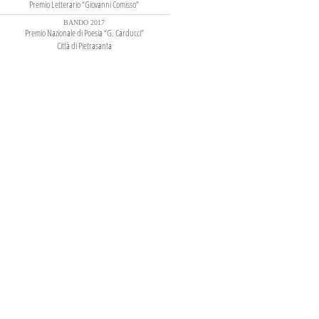
Premio Letterario “Giovanni Comisso”
BANDO 2017
Premio Nazionale di Poesia “G. Carducci”
Città di Pietrasanta