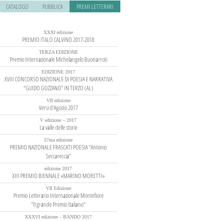
CATALOGO
PUBBLICA
PREMI LETTERARI
XXXI edizione
PREMIO ITALO CALVINO 2017-2018
TERZA EDIZIONE
Premio Internazionale Michelangelo Buonarroti
EDIZIONE 2017
XVIII CONCORSO NAZIONALE DI POESIA E NARRATIVA
“GUIDO GOZZANO” IN TERZO (AL)
VII edizione
Versi d’Agosto 2017
V edizione – 2017
La valle delle storie
57ma edizione
PREMIO NAZIONALE FRASCATI POESIA “Antonio
Seccareccia”
edizione 2017
XIII PREMIO BIENNALE «MARINO MORETTI»
VII Edizione
Premio Letterario Internazionale Montefiore
"Il grande Premio Italiano"
XXXVI edizione – BANDO 2017