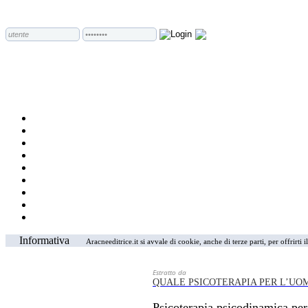
Informativa
Aracneeditrice.it si avvale di cookie, anche di terze parti, per offrirti
Estratto da
QUALE PSICOTERAPIA PER L’UO
Psicoterapia psicodinamica per i